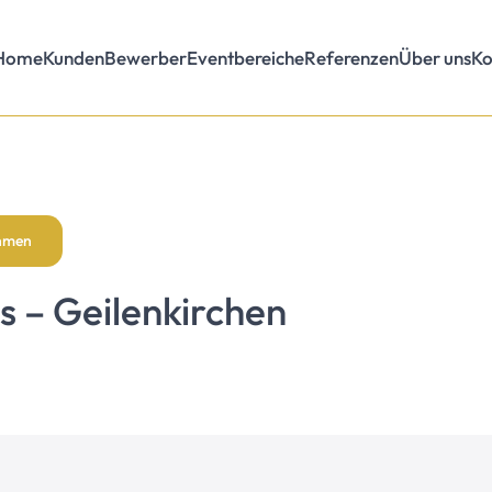
Home
Kunden
Bewerber
Eventbereiche
Referenzen
Über uns
Ko
ehmen
 – Geilenkirchen