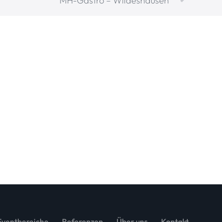
MH-Gastro – Wildeshausen
Eventbereiche
Referenzen
Über uns
Kontakt