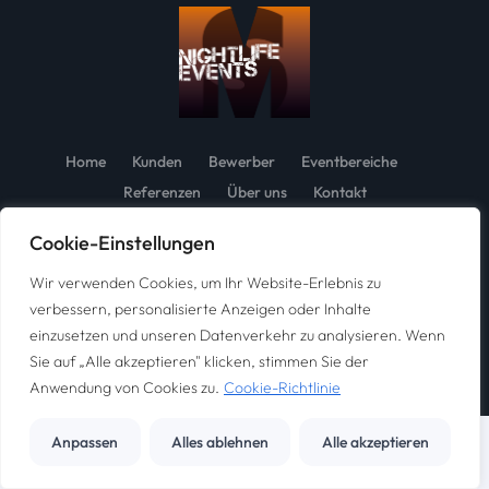
Home
Kunden
Bewerber
Eventbereiche
Referenzen
Über uns
Kontakt
Cookie-Einstellungen
Impressum
Datenschutz
Wir verwenden Cookies, um Ihr Website-Erlebnis zu
©2024 – Alle Rechte vorbehalten.
verbessern, personalisierte Anzeigen oder Inhalte
einzusetzen und unseren Datenverkehr zu analysieren. Wenn
Website management
with ♥ by
designart-agentur.de
Sie auf „Alle akzeptieren" klicken, stimmen Sie der
Anwendung von Cookies zu.
Cookie-Richtlinie
Anpassen
Alles ablehnen
Alle akzeptieren